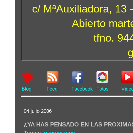
c/ MªAuxiliadora, 13 
Abierto mart
tfno. 9
Blog
Feed
Facebook
Fotos
Víde
04 julio 2006
¿YA HAS PENSADO EN LAS PROXIMA
Temas:
excursiones