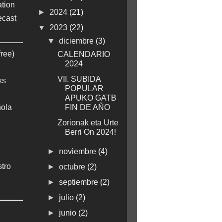
tion
►
2024
(21)
ecast
▼
2023
(22)
▼
diciembre
(3)
free)
CALENDARIO
2024
VII. SUBIDA
ks
POPULAR
APUKO GATB
ola
FIN DE AÑO
Zorionak eta Urte
Berri On 2024!
►
noviembre
(4)
stro
►
octubre
(2)
►
septiembre
(2)
►
julio
(2)
►
junio
(2)