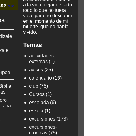
a la vida, dejar de lado
todo lo que no fuera
vida, para no descubrir,
es
en el momento de mi
muerte, que no había
vivido.
dizale
Temas
zale
actividades-
externas
(1)
avisos
(25)
erpea
calendario
(16)
Biblia
club
(75)
ñas
Cursos
(1)
oro
escalada
(6)
ontaña
eskola
(1)
excursiones
(173)
e
excursiones-
cronicas
(75)