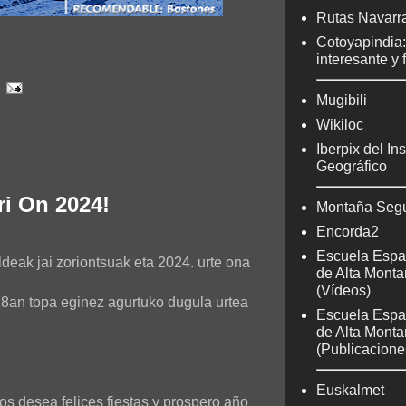
Rutas Navarr
Cotoyapindia
interesante y 
Mugibili
Wikiloc
Iberpix del Ins
Geográfico
ri On 2024!
Montaña Seg
Encorda2
Escuela Espa
deak jai zoriontsuak eta 2024. urte ona
de Alta Mont
(Vídeos)
an topa eginez agurtuko dugula urtea
Escuela Espa
de Alta Mont
(Publicacione
Euskalmet
os desea felices fiestas y prospero año