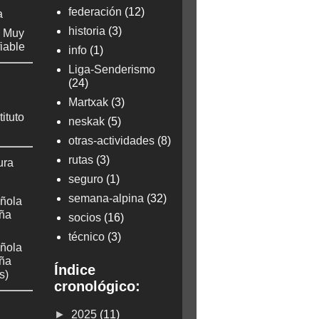
federación
(12)
a
historia
(3)
: Muy
fiable
info
(1)
Liga-Senderismo
(24)
Martxak
(3)
tituto
neskak
(5)
otras-actividades
(8)
rutas
(3)
ura
seguro
(1)
semana-alpina
(32)
ñola
aña
socios
(16)
técnico
(3)
ñola
aña
Índice
s)
cronológico:
►
2025
(11)