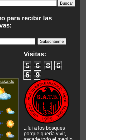
eo para recibir las
vas:
:
Visitas:
5
6
8
6
6
9
rakaldo
...fui a los bosques
porque quería vivir,
sacarle todo el meollo