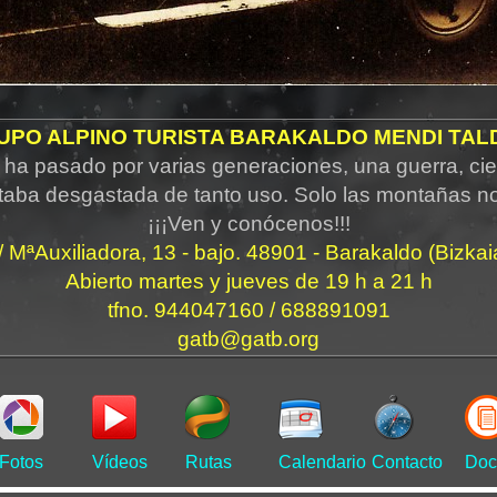
UPO ALPINO TURISTA BARAKALDO MENDI TAL
ha pasado por varias generaciones, una guerra, cie
taba desgastada de tanto uso. Solo las montañas n
¡¡¡Ven y conócenos!!!
/ MªAuxiliadora, 13 - bajo. 48901 - Barakaldo (Bizkai
Abierto martes y jueves de 19 h a 21 h
tfno. 944047160 / 688891091
gatb@gatb.org
Fotos
Vídeos
Rutas
Calendario
Contacto
Doc