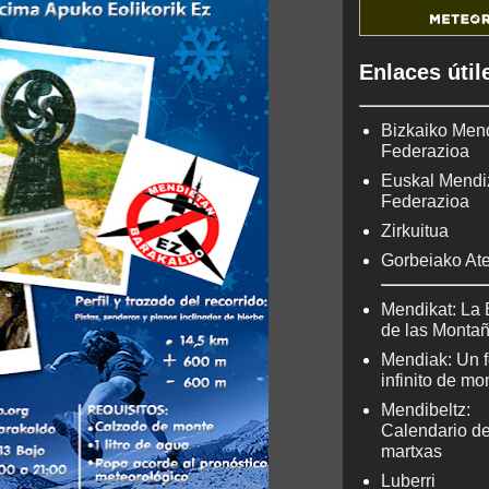
Enlaces útil
Bizkaiko Men
Federazioa
Euskal Mendi
Federazioa
Zirkuitua
Gorbeiako At
Mendikat: La 
de las Monta
Mendiak: Un f
infinito de m
Mendibeltz:
Calendario d
martxas
Luberri