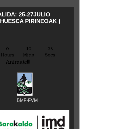
LIDA: 25-27JULIO
HUESCA PIRINEOAK )
0
10
35
Hours
Mins
Secs
Animate!!!
BMF-FVM