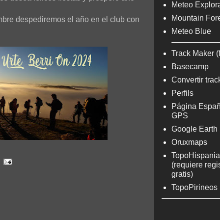
Meteo Explora
Mountain For
mbre despediremos el año en el club con
Meteo Blue
Track Maker (
Basecamp
Convertir trac
Perfils
Página Españ
GPS
Google Earth
Oruxmaps
TopoHispania
(requiere regi
gratis)
TopoPirineos