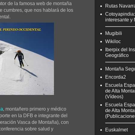
autor de la famosa web de montaña
Rutas Navarr
de cumbres, que nos hablará de los
Cotoyapindia
ntal.
interesante y 
Mugibili
Wikiloc
Iberpix del Ins
Geográfico
Montaña Seg
Encorda2
Escuela Espa
de Alta Mont
(Vídeos)
Escuela Espa
ga
, montañero primero y médico
de Alta Mont
orte en la DFB e integrante del
(Publicacione
eración Vasca de Montaña), con
conferencia sobre salud y
Euskalmet