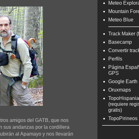
Meteo Explora
Mountain For
Meteo Blue
Track Maker (
Basecamp
Convertir trac
Perfils
Página Españ
GPS
Google Earth
Oruxmaps
TopoHispania
(requiere regi
gratis)
TopoPirineos
stros amigos del GATB, que nos
n sus andanzas por la cordillera
subirán al Apamayo y nos llevarán