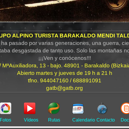
UPO ALPINO TURISTA BARAKALDO MENDI TAL
ha pasado por varias generaciones, una guerra, cie
taba desgastada de tanto uso. Solo las montañas n
¡¡¡Ven y conócenos!!!
/ MªAuxiliadora, 13 - bajo. 48901 - Barakaldo (Bizkai
Abierto martes y jueves de 19 h a 21 h
tfno. 944047160 / 688891091
gatb@gatb.org
Fotos
Vídeos
Rutas
Calendario
Contacto
Doc