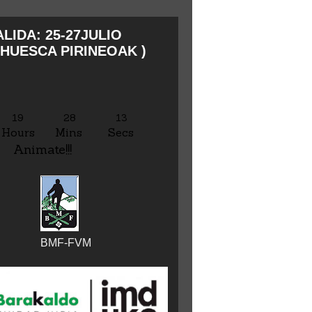
LIDA: 25-27JULIO
HUESCA PIRINEOAK )
19
28
15
Hours
Mins
Secs
Animate!!!
BMF-FVM