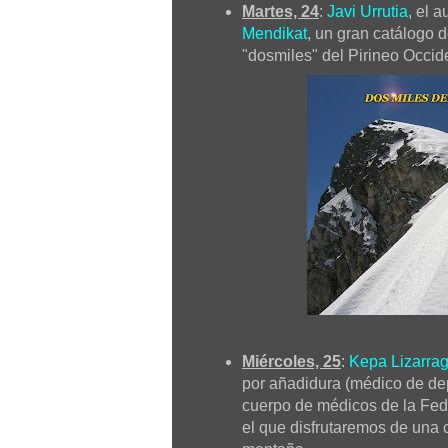
Martes, 24
:
Javi Urrutia
, el 
Mendikat
, un gran catálogo 
"dosmiles" del Pirineo Occide
Miércoles, 25
:
Kepa Lizarra
por añadidura (médico de dep
cuerpo de médicos de la Fed
el que disfrutaremos de una 