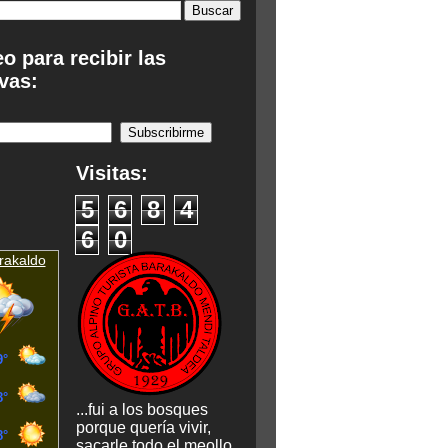
eo para recibir las
vas:
:
Visitas:
5
6
8
4
6
0
rakaldo
...fui a los bosques
porque quería vivir,
sacarle todo el meollo