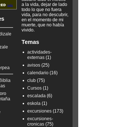
a la vida, dejar de lado
todo lo que no fuera
vida, para no descubrir,
es
en el momento de mi
muerte, que no había
vivido.
dizale
Temas
zale
actividades-
externas
(1)
avisos
(25)
erpea
calendario
(16)
Biblia
club
(75)
ñas
Cursos
(1)
oro
escalada
(6)
ontaña
eskola
(1)
excursiones
(173)
e
excursiones-
cronicas
(75)