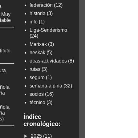
federación
(12)
a
historia
(3)
: Muy
fiable
info
(1)
Liga-Senderismo
(24)
Martxak
(3)
tituto
neskak
(5)
otras-actividades
(8)
rutas
(3)
ura
seguro
(1)
semana-alpina
(32)
ñola
aña
socios
(16)
técnico
(3)
ñola
aña
Índice
s)
cronológico:
►
2025
(11)