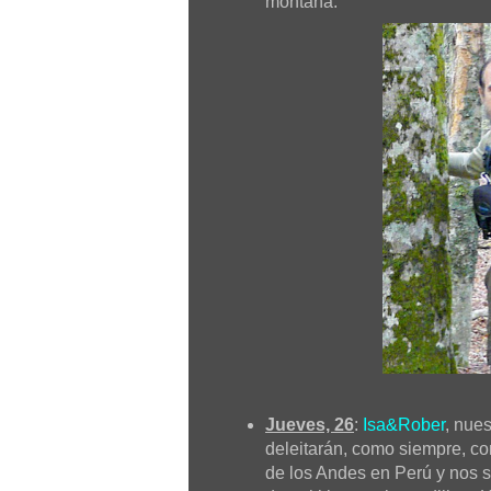
montaña.
Jueves, 26
:
Isa&Rober
, nue
deleitarán, como siempre, co
de los Andes en Perú y nos 