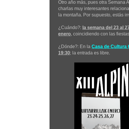
Otro año más, pues otra Semana A
charlas muy interesantes relacion
la montaña. Por supuesto, estás in
¿Cuándo?:
la semana del 23 al 2
enero
, coincidiendo con las fiest
¿Dónde?: En la
Casa de Cultura
19:30
; la entrada es libre.