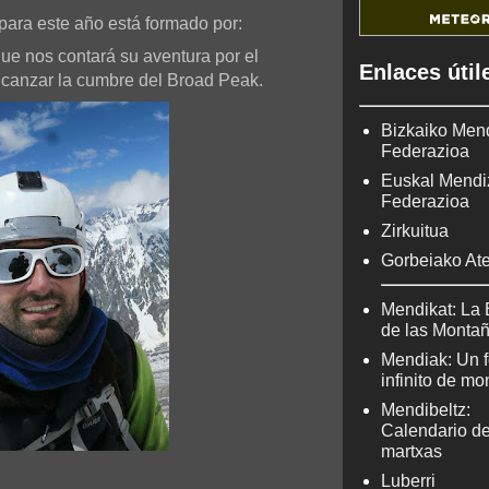
 para este año está formado por:
que nos contará su aventura por el
Enlaces útil
lcanzar la cumbre del Broad Peak.
Bizkaiko Men
Federazioa
Euskal Mendi
Federazioa
Zirkuitua
Gorbeiako At
Mendikat: La 
de las Monta
Mendiak: Un f
infinito de m
Mendibeltz:
Calendario d
martxas
Luberri