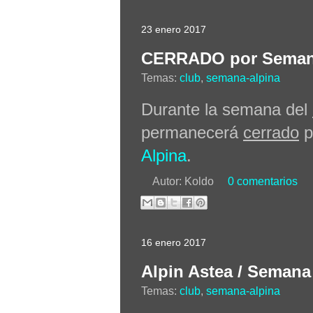
23 enero 2017
CERRADO por Seman
Temas:
club
,
semana-alpina
Durante la semana del
permanecerá
cerrado
p
Alpina
.
Autor:
Koldo
0 comentarios
16 enero 2017
Alpin Astea / Semana
Temas:
club
,
semana-alpina