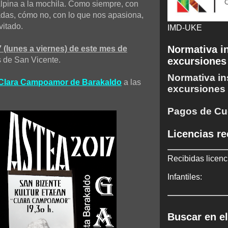
lpina a la mochila. Como siempre, con
adas, cómo no, con lo que nos apasiona,
vitado.
IMD-UKE
Normativa in
7 (lunes a viernes) de este mes de
as de San Vicente.
excursiones
Normativa in
 Clara Campoamor de Barakaldo
a las
excursiones
Pagos de Cu
Licencias re
Recibidas licenc
Infantiles:
Buscar en el