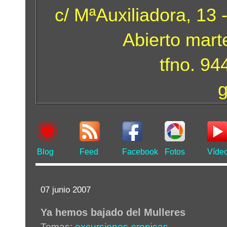
c/ MªAuxiliadora, 13 
Abierto mart
tfno. 9
Blog
Feed
Facebook
Fotos
Víde
07 junio 2007
Ya hemos bajado del Mulleres
Temas:
excursiones-cronicas