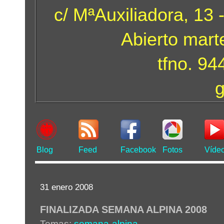
c/ MªAuxiliadora, 13 
Abierto mart
tfno. 9
Blog
Feed
Facebook
Fotos
Víde
31 enero 2008
FINALIZADA SEMANA ALPINA 2008
Temas:
semana-alpina