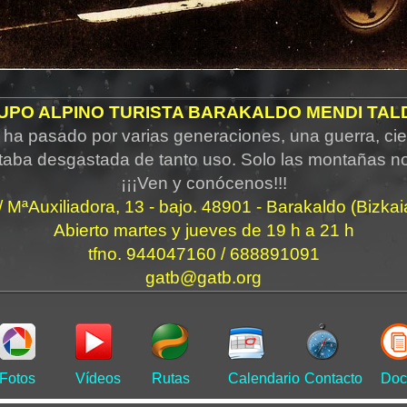
UPO ALPINO TURISTA BARAKALDO MENDI TAL
ha pasado por varias generaciones, una guerra, cie
taba desgastada de tanto uso. Solo las montañas n
¡¡¡Ven y conócenos!!!
/ MªAuxiliadora, 13 - bajo. 48901 - Barakaldo (Bizkai
Abierto martes y jueves de 19 h a 21 h
tfno. 944047160 / 688891091
gatb@gatb.org
Fotos
Vídeos
Rutas
Calendario
Contacto
Doc