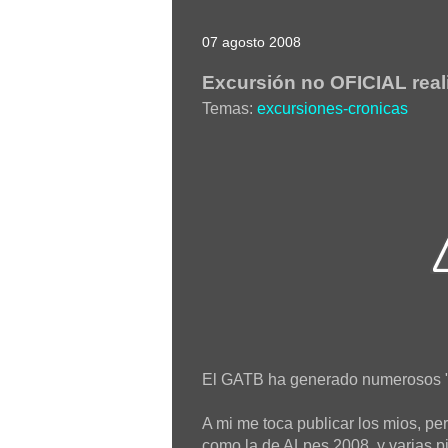
07 agosto 2008
Excursión no OFICIAL real
Temas:
excursiones-cronicas
El GATB ha generado numerosos "g
A mi me toca publicar los mios, p
como la de ALpes 2008, y varias p