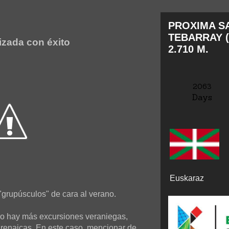
PROXIMA SA
TEBARRAY (
izada con éxito
2.710 M.
2063
Days
Euskaraz
rupúsculos" de cara al verano.
ero hay más excursiones veraniegas,
irenaicas. En este caso, mencionar de