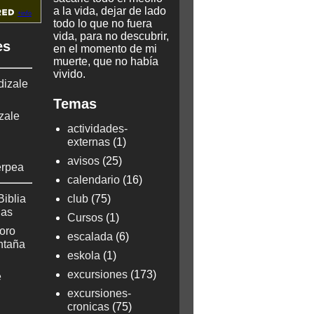
a la vida, dejar de lado
todo lo que no fuera
vida, para no descubrir,
es
en el momento de mi
muerte, que no había
vivido.
dizale
Temas
zale
actividades-
externas
(1)
avisos
(25)
erpea
calendario
(16)
Biblia
club
(75)
ñas
Cursos
(1)
oro
escalada
(6)
ontaña
eskola
(1)
excursiones
(173)
e
excursiones-
cronicas
(75)