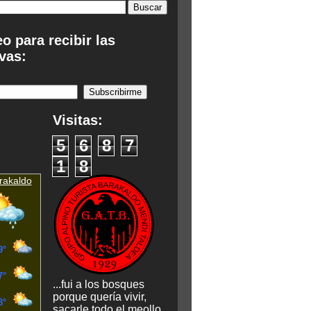
eo para recibir las
vas:
:
Visitas:
5
6
8
7
1
8
rakaldo
...fui a los bosques
porque quería vivir,
sacarle todo el meollo