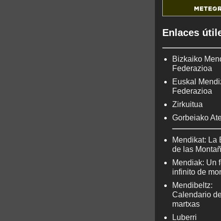
Enlaces útil
Bizkaiko Men
Federazioa
Euskal Mendi
Federazioa
Zirkuitua
Gorbeiako At
Mendikat: La 
de las Monta
Mendiak: Un f
infinito de m
Mendibeltz:
Calendario d
martxas
Luberri