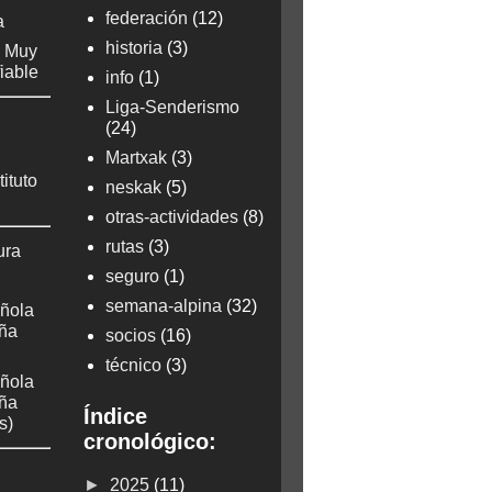
federación
(12)
a
historia
(3)
: Muy
fiable
info
(1)
Liga-Senderismo
(24)
Martxak
(3)
tituto
neskak
(5)
otras-actividades
(8)
rutas
(3)
ura
seguro
(1)
semana-alpina
(32)
ñola
aña
socios
(16)
técnico
(3)
ñola
aña
Índice
s)
cronológico:
►
2025
(11)