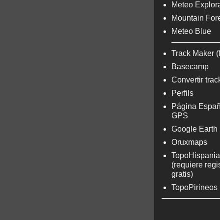
Meteo Explora
Mountain For
Meteo Blue
Track Maker (
Basecamp
Convertir trac
Perfils
Página Españ
GPS
Google Earth
Oruxmaps
TopoHispania
(requiere regi
gratis)
TopoPirineos