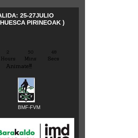
LIDA: 25-27JULIO
HUESCA PIRINEOAK )
2
50
49
Hours
Mins
Secs
Animate!!!
BMF-FVM