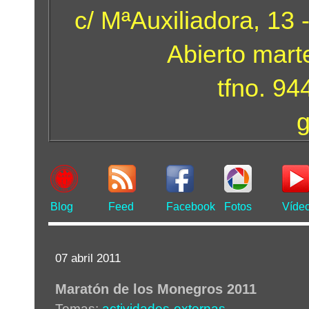
c/ MªAuxiliadora, 13 
Abierto mart
tfno. 9
Blog
Feed
Facebook
Fotos
Víde
07 abril 2011
Maratón de los Monegros 2011
Temas:
actividades-externas