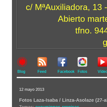
c/ MªAuxiliadora, 13 
Abierto mart
tfno. 9
Blog
Feed
Facebook
Fotos
Víde
12 mayo 2013
Fotos Laza-Isaba / Linza-Asolaze (27-a
Temas:
excursiones-cronicas