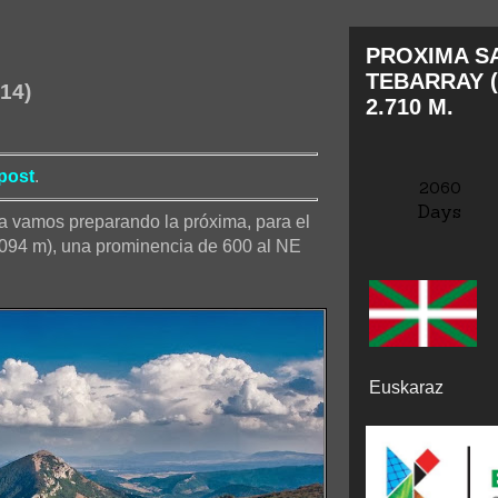
PROXIMA SA
TEBARRAY (
014)
2.710 M.
post
.
2060
Days
a vamos preparando la próxima, para el
.094 m), una prominencia de 600 al NE
Euskaraz