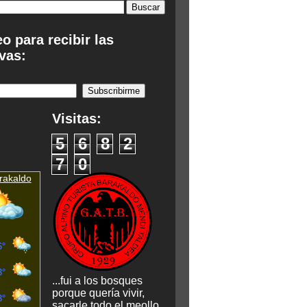
eo para recibir las
vas:
:
Visitas:
5
6
8
2
7
0
rakaldo
...fui a los bosques
porque quería vivir,
sacarle todo el meollo