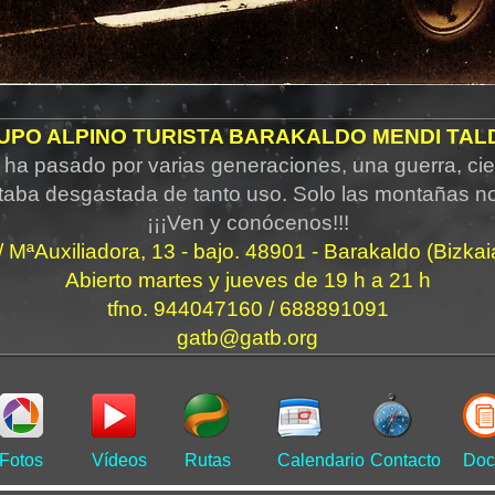
UPO ALPINO TURISTA BARAKALDO MENDI TAL
ha pasado por varias generaciones, una guerra, cie
taba desgastada de tanto uso. Solo las montañas n
¡¡¡Ven y conócenos!!!
/ MªAuxiliadora, 13 - bajo. 48901 - Barakaldo (Bizkai
Abierto martes y jueves de 19 h a 21 h
tfno. 944047160 / 688891091
gatb@gatb.org
Fotos
Vídeos
Rutas
Calendario
Contacto
Doc