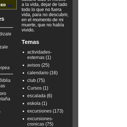
a la vida, dejar de lado
todo lo que no fuera
vida, para no descubrir,
es
en el momento de mi
muerte, que no había
vivido.
dizale
Temas
zale
actividades-
externas
(1)
avisos
(25)
erpea
calendario
(16)
Biblia
club
(75)
ñas
Cursos
(1)
oro
escalada
(6)
ontaña
eskola
(1)
excursiones
(173)
e
excursiones-
cronicas
(75)