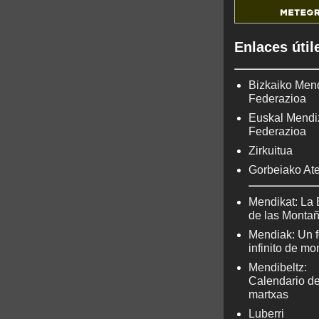
Enlaces útil
Bizkaiko Men
Federazioa
Euskal Mendi
Federazioa
Zirkuitua
Gorbeiako At
Mendikat: La 
de las Monta
Mendiak: Un f
infinito de m
Mendibeltz:
Calendario d
martxas
Luberri