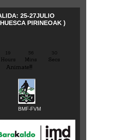
LIDA: 25-27JULIO
HUESCA PIRINEOAK )
19
56
31
Hours
Mins
Secs
Animate!!!
BMF-FVM