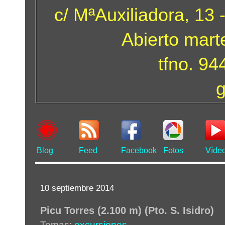
c/ MªAuxiliadora, 13 
Abierto mart
tfno. 9
Blog
Feed
Facebook
Fotos
Víde
10 septiembre 2014
Picu Torres (2.100 m) (Pto. S. Isidro)
Temas:
excursiones