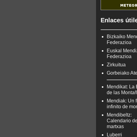
Enlaces útil
Bizkaiko Men
Federazioa
Euskal Mendi
Federazioa
Zirkuitua
Gorbeiako At
Mendikat: La 
de las Monta
Mendiak: Un f
infinito de m
Mendibeltz:
Calendario d
martxas
Luberri