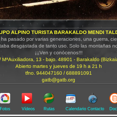
UPO ALPINO TURISTA BARAKALDO MENDI TAL
ha pasado por varias generaciones, una guerra, cie
taba desgastada de tanto uso. Solo las montañas n
¡¡¡Ven y conócenos!!!
/ MªAuxiliadora, 13 - bajo. 48901 - Barakaldo (Bizkai
Abierto martes y jueves de 19 h a 21 h
tfno. 944047160 / 688891091
gatb@gatb.org
Fotos
Vídeos
Rutas
Calendario
Contacto
Doc