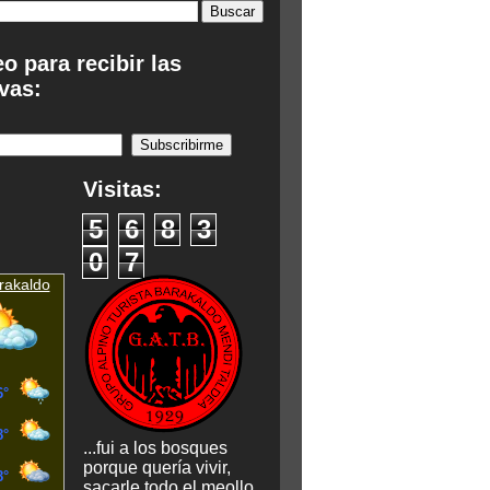
eo para recibir las
vas:
:
Visitas:
5
6
8
3
0
7
rakaldo
...fui a los bosques
porque quería vivir,
sacarle todo el meollo