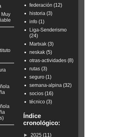
federación
(12)
a
historia
(3)
: Muy
fiable
info
(1)
Liga-Senderismo
(24)
Martxak
(3)
tituto
neskak
(5)
otras-actividades
(8)
rutas
(3)
ura
seguro
(1)
semana-alpina
(32)
ñola
aña
socios
(16)
técnico
(3)
ñola
aña
Índice
s)
cronológico:
►
2025
(11)