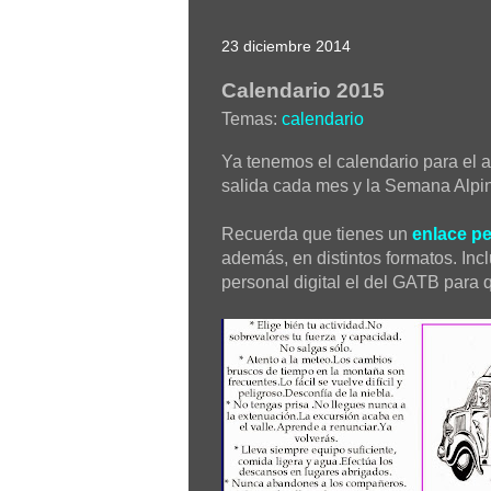
23 diciembre 2014
Calendario 2015
Temas:
calendario
Ya tenemos el calendario para el
salida cada mes y la Semana Alpi
Recuerda que tienes un
enlace p
además, en distintos formatos. Inc
personal digital el del GATB para 