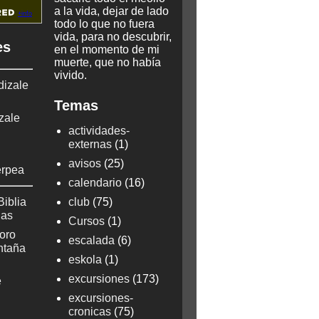
a la vida, dejar de lado
todo lo que no fuera
vida, para no descubrir,
es
en el momento de mi
muerte, que no había
vivido.
dizale
Temas
zale
actividades-
externas
(1)
avisos
(25)
erpea
calendario
(16)
Biblia
club
(75)
ñas
Cursos
(1)
oro
escalada
(6)
ontaña
eskola
(1)
excursiones
(173)
e
excursiones-
cronicas
(75)