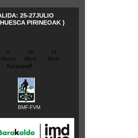
LIDA: 25-27JULIO
HUESCA PIRINEOAK )
0
42
35
Hours
Mins
Secs
Animate!!!
BMF-FVM