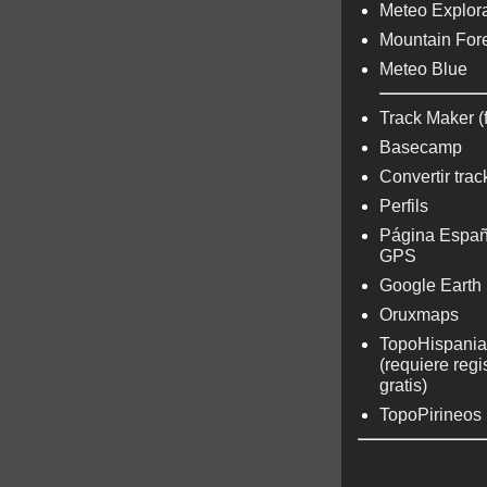
Meteo Explora
Mountain For
Meteo Blue
Track Maker (
Basecamp
Convertir trac
Perfils
Página Españ
GPS
Google Earth
Oruxmaps
TopoHispania
(requiere regi
gratis)
TopoPirineos