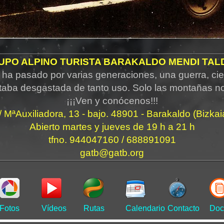
UPO ALPINO TURISTA BARAKALDO MENDI TAL
ha pasado por varias generaciones, una guerra, cie
taba desgastada de tanto uso. Solo las montañas n
¡¡¡Ven y conócenos!!!
/ MªAuxiliadora, 13 - bajo. 48901 - Barakaldo (Bizkai
Abierto martes y jueves de 19 h a 21 h
tfno. 944047160 / 688891091
gatb@gatb.org
Fotos
Vídeos
Rutas
Calendario
Contacto
Doc