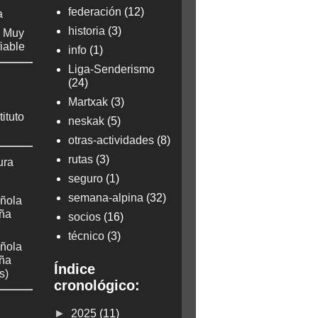
federación
(12)
a
historia
(3)
: Muy
fiable
info
(1)
Liga-Senderismo
(24)
Martxak
(3)
tituto
neskak
(5)
otras-actividades
(8)
rutas
(3)
ura
seguro
(1)
semana-alpina
(32)
ñola
aña
socios
(16)
técnico
(3)
ñola
aña
Índice
s)
cronológico:
►
2025
(11)