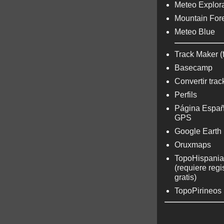
Meteo Explora
Mountain For
Meteo Blue
Track Maker (
Basecamp
Convertir trac
Perfils
Página Españ
GPS
Google Earth
Oruxmaps
TopoHispania
(requiere regi
gratis)
TopoPirineos