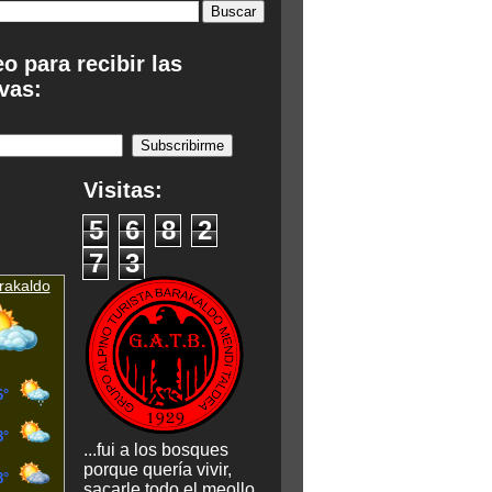
eo para recibir las
vas:
:
Visitas:
5
6
8
2
7
3
rakaldo
...fui a los bosques
porque quería vivir,
sacarle todo el meollo