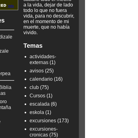
a la vida, dejar de lado
todo lo que no fuera
vida, para no descubrir,
es
en el momento de mi
muerte, que no había
vivido.
dizale
Temas
zale
actividades-
externas
(1)
avisos
(25)
erpea
calendario
(16)
Biblia
club
(75)
ñas
Cursos
(1)
oro
escalada
(6)
ontaña
eskola
(1)
excursiones
(173)
e
excursiones-
cronicas
(75)