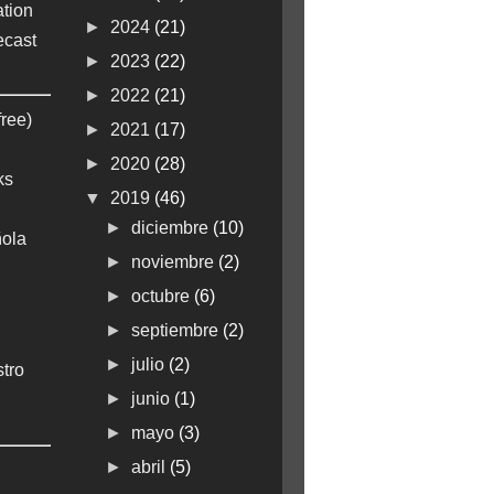
tion
►
2024
(21)
ecast
►
2023
(22)
►
2022
(21)
free)
►
2021
(17)
►
2020
(28)
ks
▼
2019
(46)
►
diciembre
(10)
ola
►
noviembre
(2)
►
octubre
(6)
►
septiembre
(2)
►
julio
(2)
stro
►
junio
(1)
►
mayo
(3)
►
abril
(5)