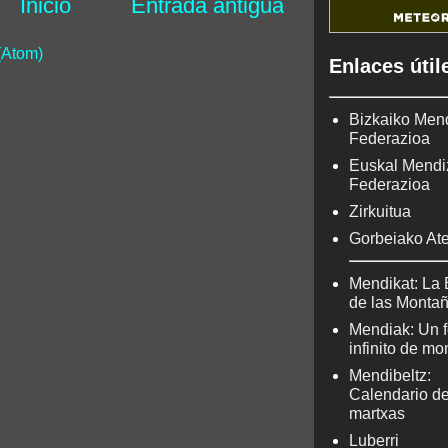
Inicio
Entrada antigua
(Atom)
Enlaces útil
Bizkaiko Men
Federazioa
Euskal Mendi
Federazioa
Zirkuitua
Gorbeiako At
Mendikat: La 
de las Monta
Mendiak: Un f
infinito de m
Mendibeltz:
Calendario d
martxas
Luberri