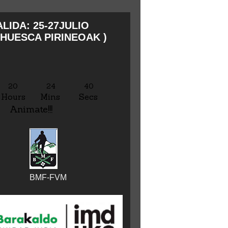
LIDA: 25-27JULIO
HUESCA PIRINEOAK )
20
24
41
Hours
Mins
Secs
Animate!!!
BMF-FVM