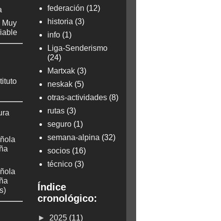
federación
(12)
a
historia
(3)
: Muy
fiable
info
(1)
Liga-Senderismo
(24)
Martxak
(3)
tituto
neskak
(5)
otras-actividades
(8)
rutas
(3)
ura
seguro
(1)
semana-alpina
(32)
ñola
aña
socios
(16)
técnico
(3)
ñola
aña
Índice
s)
cronológico:
►
2025
(11)