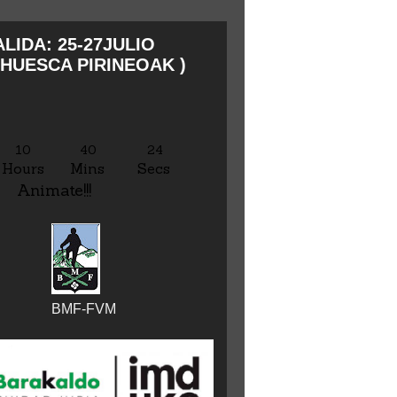
LIDA: 25-27JULIO
HUESCA PIRINEOAK )
10
40
25
Hours
Mins
Secs
Animate!!!
BMF-FVM