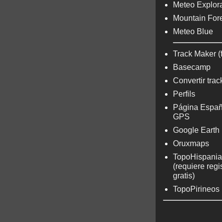
Meteo Explora
Mountain For
Meteo Blue
Track Maker (
Basecamp
Convertir trac
Perfils
Página Españ
GPS
Google Earth
Oruxmaps
TopoHispania
(requiere regi
gratis)
TopoPirineos