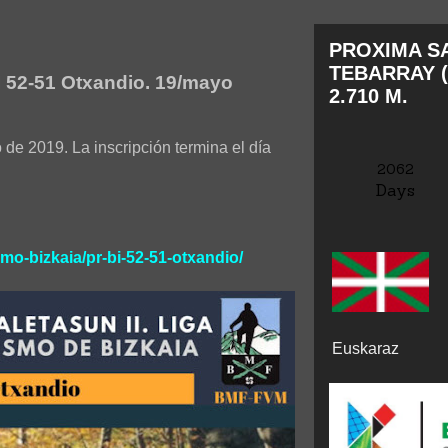
PROXIMA SA
TEBARRAY (
 52-51 Otxandio. 19/mayo
2.710 M.
 de 2019. La inscripción termina el día
2062
Days
smo-bizkaia/pr-bi-52-51-otxandio/
Euskaraz