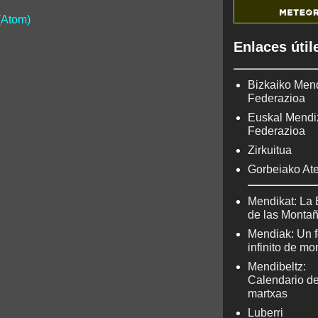
(Atom)
Enlaces útil
Bizkaiko Men
Federazioa
Euskal Mendi
Federazioa
Zirkuitua
Gorbeiako At
Mendikat: La 
de las Monta
Mendiak: Un f
infinito de m
Mendibeltz:
Calendario d
martxas
Luberri