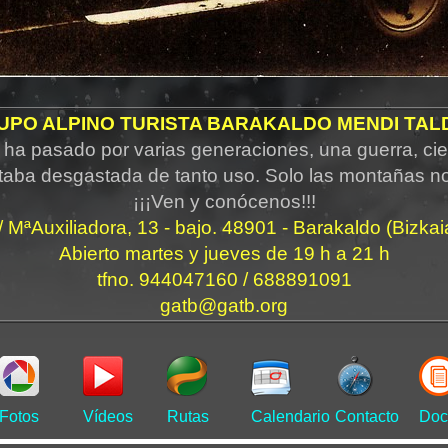
UPO ALPINO TURISTA BARAKALDO MENDI TAL
ha pasado por varias generaciones, una guerra, cie
taba desgastada de tanto uso. Solo las montañas n
¡¡¡Ven y conócenos!!!
/ MªAuxiliadora, 13 - bajo. 48901 - Barakaldo (Bizkai
Abierto martes y jueves de 19 h a 21 h
tfno. 944047160 / 688891091
gatb@gatb.org
Fotos
Vídeos
Rutas
Calendario
Contacto
Doc