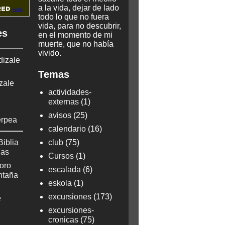
a la vida, dejar de lado
todo lo que no fuera
vida, para no descubrir,
es
en el momento de mi
muerte, que no había
vivido.
dizale
Temas
zale
actividades-
externas
(1)
avisos
(25)
erpea
calendario
(16)
Biblia
club
(75)
ñas
Cursos
(1)
oro
escalada
(6)
ontaña
eskola
(1)
excursiones
(173)
e
excursiones-
cronicas
(75)