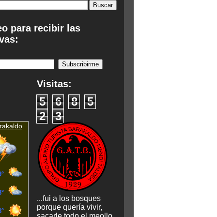
eo para recibir las
vas:
:
Visitas:
5
6
8
5
2
3
rakaldo
...fui a los bosques
porque quería vivir,
sacarle todo el meollo