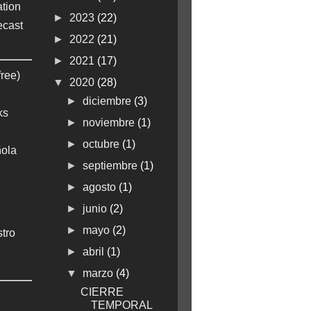
tion
►
2023
(22)
ecast
►
2022
(21)
►
2021
(17)
free)
▼
2020
(28)
►
diciembre
(3)
ks
►
noviembre
(1)
►
octubre
(1)
ola
►
septiembre
(1)
►
agosto
(1)
►
junio
(2)
►
mayo
(2)
stro
►
abril
(1)
▼
marzo
(4)
CIERRE
TEMPORAL