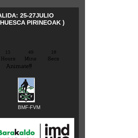
LIDA: 25-27JULIO
HUESCA PIRINEOAK )
13
49
19
Hours
Mins
Secs
Animate!!!
BMF-FVM