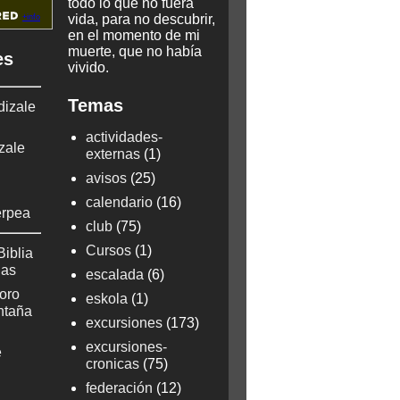
todo lo que no fuera
vida, para no descubrir,
en el momento de mi
muerte, que no había
es
vivido.
Temas
dizale
actividades-
zale
externas
(1)
avisos
(25)
calendario
(16)
erpea
club
(75)
Cursos
(1)
Biblia
ñas
escalada
(6)
oro
eskola
(1)
ontaña
excursiones
(173)
excursiones-
e
cronicas
(75)
federación
(12)