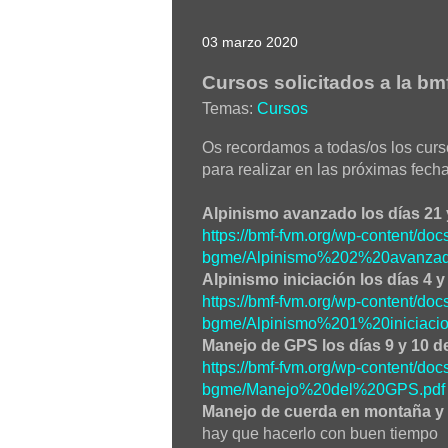
03 marzo 2020
Cursos solicitados a la bm
Temas:
Cursos
Os recordamos a todas/os los cur
para realizar en las próximas fecha
Alpinismo avanzado los días 21 
https://bmf-fvm.org/wp-content/doc
bgme/Alpinismo%202%20avanzad
Alpinismo iniciación los días 4 y 
https://bmf-fvm.org/wp-content/doc
bgme/Alpinismo%201%20iniciacio
Manejo de GPS los días 9 y 10 
https://bmf-fvm.org/wp-content/doc
bgme/Manejo%20del%20GPS.pdf
Manejo de cuerda en montaña y 
hay que hacerlo con buen tiempo