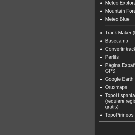
Meteo Explora
Mountain For
Meteo Blue
Track Maker (
Basecamp
Convertir trac
Perfils
Página Españ
GPS
Google Earth
Oruxmaps
TopoHispania
(requiere regi
gratis)
TopoPirineos