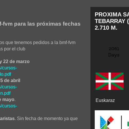
PROXIMA SA
TEBARRAY (
f-fvm para las próximas fechas
2.710 M.
sos que tenemos pedidos a la bmf-fvm
2061
s por el club
Days
y 22 de marzo
s/cursos-
o.pdf
5 de abril
s/cursos-
n.pdf
de mayo
.
Euskaraz
s/cursos-
aristas
. Sin fecha de momento ya que