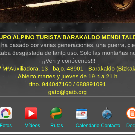
UPO ALPINO TURISTA BARAKALDO MENDI TAL
ha pasado por varias generaciones, una guerra, cie
taba desgastada de tanto uso. Solo las montañas n
¡¡¡Ven y conócenos!!!
/ MªAuxiliadora, 13 - bajo. 48901 - Barakaldo (Bizkai
Abierto martes y jueves de 19 h a 21 h
tfno. 944047160 / 688891091
gatb@gatb.org
Fotos
Vídeos
Rutas
Calendario
Contacto
Doc