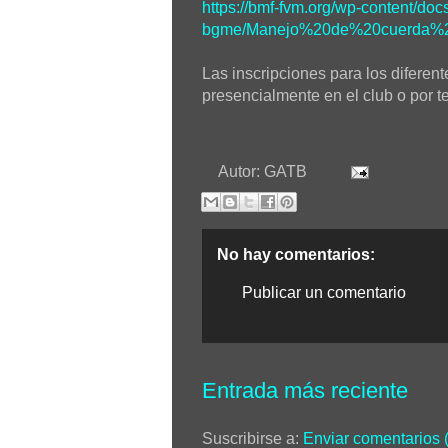
https://bmf-fvm.org/wp-content/doc
bgme/Manejo%20de%20cuerda%
Las inscripciones para los diferen
presencialmente en el club o por t
Autor:
GATB
No hay comentarios:
Publicar un comentario
Entrada más reciente
Suscribirse a:
Enviar comentarios 