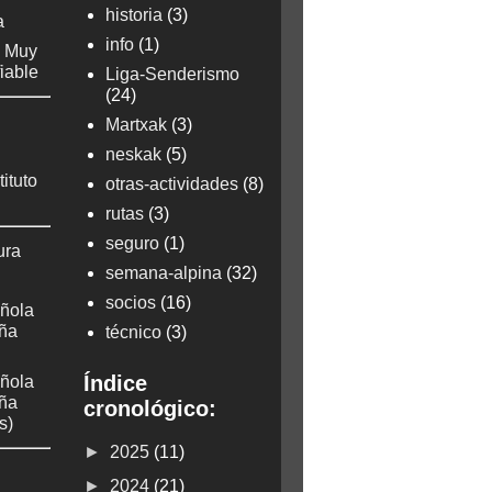
historia
(3)
a
info
(1)
: Muy
fiable
Liga-Senderismo
(24)
Martxak
(3)
neskak
(5)
tituto
otras-actividades
(8)
rutas
(3)
seguro
(1)
ura
semana-alpina
(32)
socios
(16)
ñola
aña
técnico
(3)
Índice
ñola
aña
cronológico:
s)
►
2025
(11)
►
2024
(21)