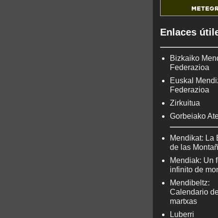
Enlaces útil
Bizkaiko Men
Federazioa
Euskal Mendi
Federazioa
Zirkuitua
Gorbeiako At
Mendikat: La 
de las Monta
Mendiak: Un f
infinito de m
Mendibeltz:
Calendario d
martxas
Luberri