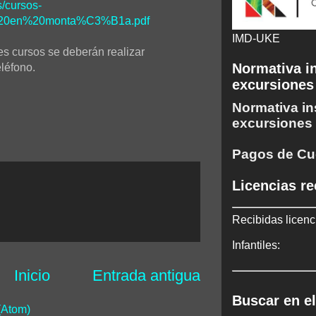
s/cursos-
20en%20monta%C3%B1a.pdf
IMD-UKE
tes cursos se deberán realizar
Normativa in
eléfono.
excursiones
Normativa in
excursiones
Pagos de Cu
Licencias re
Recibidas licenc
Infantiles:
Inicio
Entrada antigua
Buscar en el
(Atom)