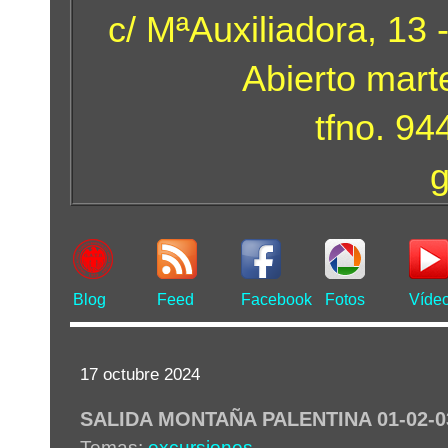
c/ MªAuxiliadora, 13 
Abierto mart
tfno. 9
Blog
Feed
Facebook
Fotos
Víde
17 octubre 2024
SALIDA MONTAÑA PALENTINA 01-02-03
Temas:
excursiones